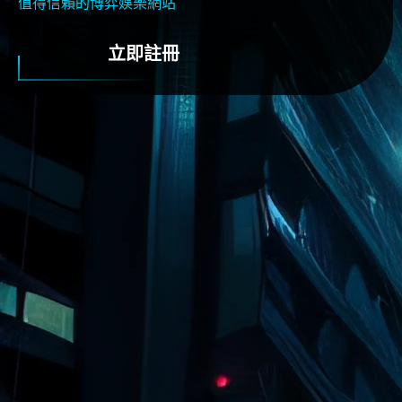
值得信賴的博弈娛樂網站
立即註冊