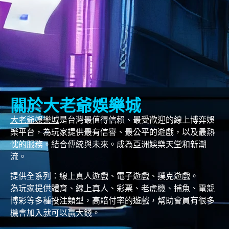
關於大老爺娛樂城​
大老爺娛樂城
是台灣最值得信賴、最受歡迎的線上博弈娛
樂平台，為玩家提供最有信譽、最公平的遊戲，以及最熱
忱的服務。結合傳統與未來。成為亞洲娛樂天堂和新潮
流。
提供全系列：線上真人遊戲、電子遊戲、撲克遊戲。
為玩家提供體育、線上真人、彩票、老虎機、捕魚、電競
博彩等多種投注類型，高賠付率的遊戲，幫助會員有很多
機會加入就可以贏大錢。