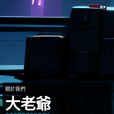
關於我們
大老爺