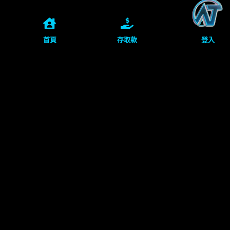
首頁
存取款
登入