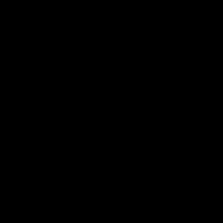
更好，因為它擁有更好的安全措施、更先進的技術和更好
的客戶服務。