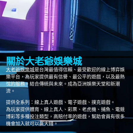
關於大老爺娛樂城​
大老爺娛樂城
是台灣最值得信賴、最受歡迎的線上博弈娛
樂平台，為玩家提供最有信譽、最公平的遊戲，以及最熱
忱的服務。結合傳統與未來。成為亞洲娛樂天堂和新潮
流。
提供全系列：線上真人遊戲、電子遊戲、撲克遊戲。
為玩家提供體育、線上真人、彩票、老虎機、捕魚、電競
博彩等多種投注類型，高賠付率的遊戲，幫助會員有很多
機會加入就可以贏大錢。