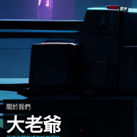
關於我們
大老爺