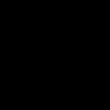
更好，因為它擁有更好的安全措施、更先進的技術和更好
的客戶服務。