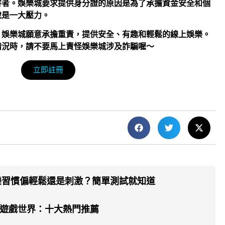
害者。娛樂城要求提供身分證的原因是為了承擔資金安全和個
說是一大壓力。
，娛樂城願意承擔重責，提供安全、有趣和輕鬆的線上娛樂。
情況時，請不要馬上責怪娛樂城涉及詐騙喔～
立即註冊
娛樂習慣偏輕鬆還是刺激？簡單測試就知道
遊戲世界：十大熱門推薦