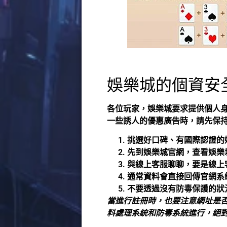
娛樂城的個資安全
各位玩家，娛樂城要求提供個人
一些誘人的優惠廣告時，請先保
挑選好口碑、有國際認證的
先到娛樂城官網，查看娛樂
與線上客服聊聊，要是線上
通常資料會直接回傳官網系
不要透過沒有防毒保護的狀
當進行註冊時，也要注意網址是
料處理系統和防毒系統進行，絕