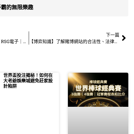
爭霸的無限樂趣
下一篇
【雷神之鎚老虎機】內容介紹｜RSG電子｜熱門遊戲排行 | 大老爺娛樂城
【博弈知識】了解賭博網站的合法性、法律問題及線上賭博App的優勢與風險 | 大老爺娛樂城
世界盃投注揭秘！如何在
大老爺娛樂城避免莊家設
計陷阱