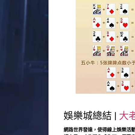
娛樂城總結 |
大
網路世界發達，使得線上娛樂活