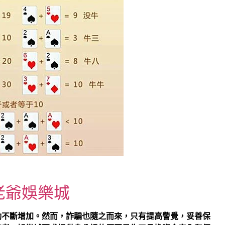
老爺娛樂城
動不斷增加。然而，詐騙也隨之而來，只有提高警覺，妥善保