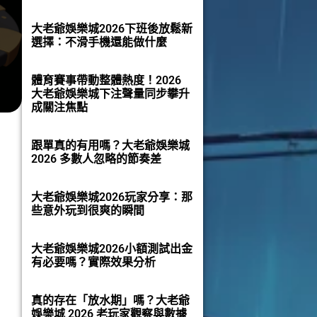
大老爺娛樂城2026下班後放鬆新
選擇：不滑手機還能做什麼
體育賽事帶動整體熱度！2026
大老爺娛樂城下注聲量同步攀升
成關注焦點
跟單真的有用嗎？大老爺娛樂城
2026 多數人忽略的節奏差
大老爺娛樂城2026玩家分享：那
些意外玩到很爽的瞬間
大老爺娛樂城2026小額測試出金
有必要嗎？實際效果分析
真的存在「放水期」嗎？大老爺
娛樂城 2026 老玩家觀察與數據