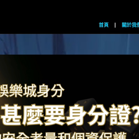
首頁
關於我