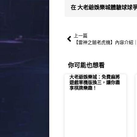
在 大老爺娛樂城體驗球球
上一篇
你可能也想看
大老爺娛樂城：免費麻將
遊戲單機版換三，讓你盡
享棋牌樂趣！