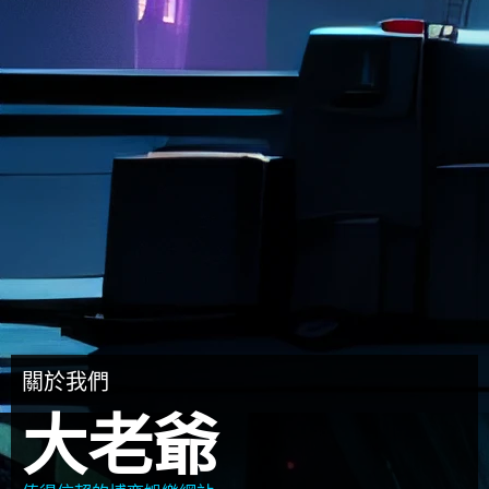
關於我們
大老爺