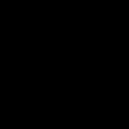
更好，因為它擁有更好的安全措施、更先進的技術和更好
的客戶服務。