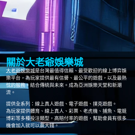
關於大老爺娛樂城​
大老爺娛樂城
是台灣最值得信賴、最受歡迎的線上博弈娛
樂平台，為玩家提供最有信譽、最公平的遊戲，以及最熱
忱的服務。結合傳統與未來。成為亞洲娛樂天堂和新潮
流。
提供全系列：線上真人遊戲、電子遊戲、撲克遊戲。
為玩家提供體育、線上真人、彩票、老虎機、捕魚、電競
博彩等多種投注類型，高賠付率的遊戲，幫助會員有很多
機會加入就可以贏大錢。