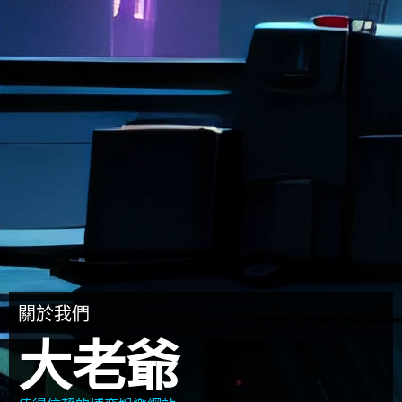
關於我們
大老爺