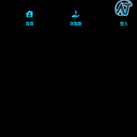
首頁
存取款
登入