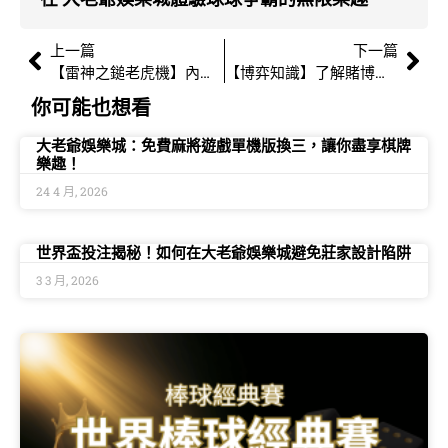
上一篇
下一篇
【雷神之鎚老虎機】內容介紹｜RSG電子｜熱門遊戲排行 | 大老爺娛樂城
【博弈知識】了解賭博網站的合法性、法律問題及線上賭博App的優勢與風險 | 大老爺娛樂城
你可能也想看
大老爺娛樂城：免費麻將遊戲單機版換三，讓你盡享棋牌
樂趣！
24 4 月, 2026
世界盃投注揭秘！如何在大老爺娛樂城避免莊家設計陷阱
3 3 月, 2026