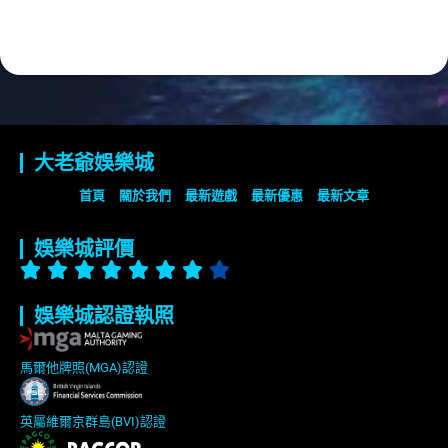
大老爺娛樂城 了解更多
大老爺娛樂城
首頁
關於我們
最新遊戲
最新優惠
最新文章
娛樂城評價
娛樂城認證執照
馬爾他牌照(MGA)認證
英屬維爾京群島(BVI)認證