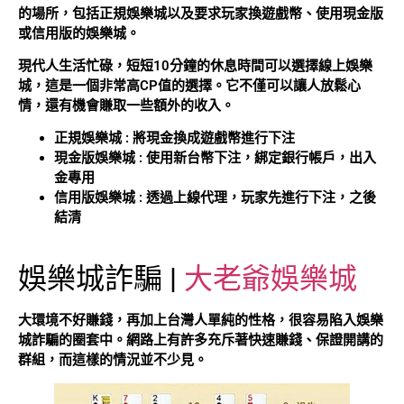
的場所，包括正規娛樂城以及要求玩家換遊戲幣、使用現金版
或信用版的娛樂城。
現代人生活忙碌，短短10分鐘的休息時間可以選擇線上娛樂
城，這是一個非常高CP值的選擇。它不僅可以讓人放鬆心
情，還有機會賺取一些額外的收入。
正規娛樂城 : 將現金換成遊戲幣進行下注
現金版娛樂城 : 使用新台幣下注，綁定銀行帳戶，出入
金專用
信用版娛樂城 : 透過上線代理，玩家先進行下注，之後
結清
娛樂城詐騙 |
大老爺娛樂城
大環境不好賺錢，再加上台灣人單純的性格，很容易陷入娛樂
城詐騙的圈套中。網路上有許多充斥著快速賺錢、保證開講的
群組，而這樣的情況並不少見。