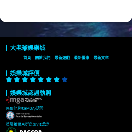
大老爺娛樂城 了解更多
大老爺娛樂城
首頁
關於我們
最新遊戲
最新優惠
最新文章
娛樂城評價
娛樂城認證執照
馬爾他牌照(MGA)認證
英屬維爾京群島(BVI)認證