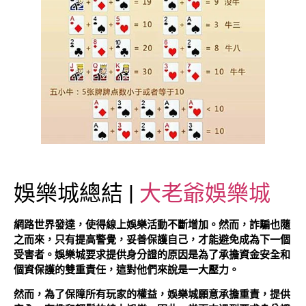
娛樂城總結 |
大老爺娛樂城
網路世界發達，使得線上娛樂活動不斷增加。然而，詐騙也隨
之而來，只有提高警覺，妥善保護自己，才能避免成為下一個
受害者。娛樂城要求提供身分證的原因是為了承擔資金安全和
個資保護的雙重責任，這對他們來說是一大壓力。
然而，為了保障所有玩家的權益，娛樂城願意承擔重責，提供