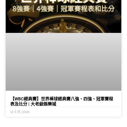
【WBC經典賽】世界棒球經典賽八強、四強、冠軍賽程
表及比分 | 大老爺娛樂城
12 5 月, 2026