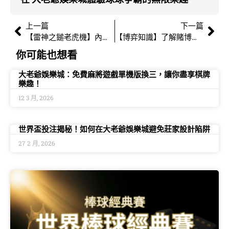
上一篇
下一篇
【雷神之鎚老虎機】內容介紹｜RSG電子｜熱門遊戲排行 | 大老爺娛樂城
【博弈知識】了解賭博網站的合法性、法律問題及線上賭博App的優勢與風險 | 大老爺娛樂城
你可能也想看
大老爺娛樂城：免費麻將遊戲單機版換三，讓你盡享棋牌
樂趣！
12 3 月, 2026
世界盃投注揭秘！如何在大老爺娛樂城避免莊家設計陷阱
27 2 月, 2026