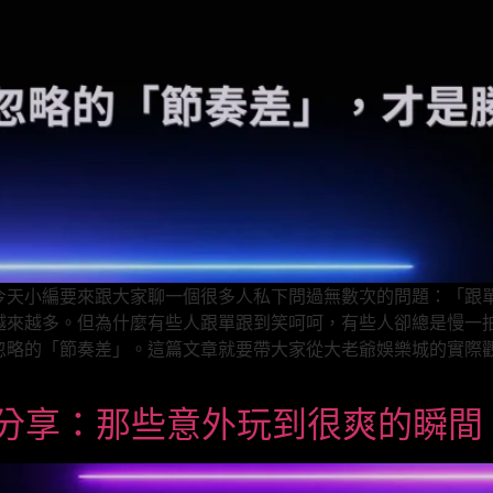
天小編要來跟大家聊一個很多人私下問過無數次的問題：「跟單
越來越多。但為什麼有些人跟單跟到笑呵呵，有些人卻總是慢一
忽略的「節奏差」。這篇文章就要帶大家從大老爺娛樂城的實際
家分享：那些意外玩到很爽的瞬間