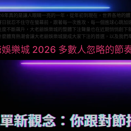
26年真的是讓人眼睛一亮的一年，從年初到現在，世界各地的
賽日就忍不住守在螢幕前，跟著每一次進攻、每一個進球心跳加
注度不斷飆升，大老爺娛樂城的整體下注聲量也在近期悄悄創下
什麼體育熱潮會讓大老爺娛樂城變成大家下注的首選，以及我們
樂城 2026 多數人忽略的節