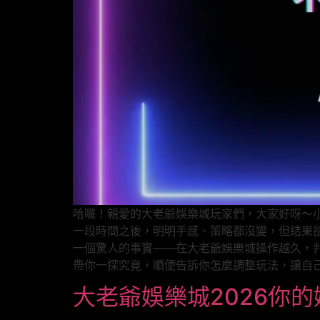
哈囉！親愛的大老爺娛樂城玩家們，大家好呀～
一段時間之後，明明手感、策略都沒變，但結果卻
一個驚人的事實——在大老爺娛樂城操作越久，
帶你一探究竟，順便告訴你怎麼調整玩法，讓自
大老爺娛樂城2026你