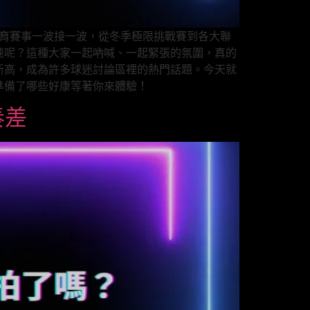
體育賽事一波接一波，從冬季極限挑戰賽到各大聯
速呢？這種大家一起吶喊、一起緊張的氛圍，真的
新高，成為許多球迷討論區裡的熱門話題。今天就
準備了哪些好康等著你來體驗！
奏差