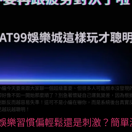
小編今天要來跟大家聊一個超級重要、但很多人可能根本沒發現
好像不如一開始那麼順了？別急著懷疑自己運氣變差，因為根據
判斷反而越容易失準！這可不是小編在嚇你，而是系統後台真實
己越玩越聰明！
的娛樂習慣偏輕鬆還是刺激？簡單