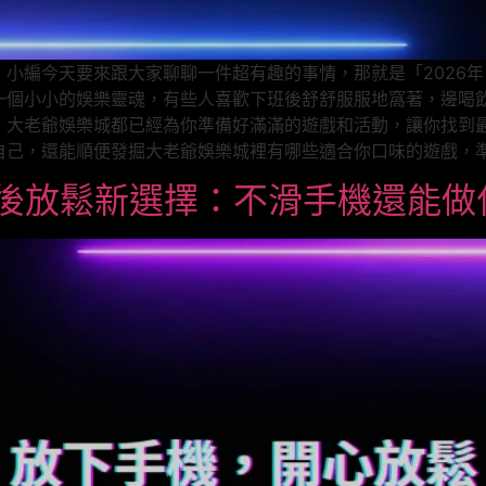
小編今天要來跟大家聊聊一件超有趣的事情，那就是「2026
一個小小的娛樂靈魂，有些人喜歡下班後舒舒服服地窩著，邊喝
，大老爺娛樂城都已經為你準備好滿滿的遊戲和活動，讓你找到
，還能順便發掘大老爺娛樂城裡有哪些適合你口味的遊戲，準備好了
班後放鬆新選擇：不滑手機還能做