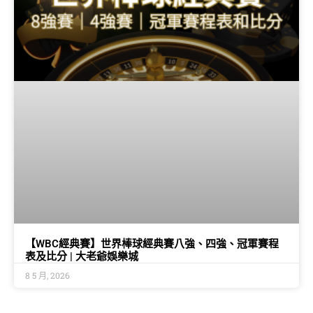
【WBC經典賽】世界棒球經典賽八強、四強、冠軍賽程
表及比分 | 大老爺娛樂城
8 5 月, 2026