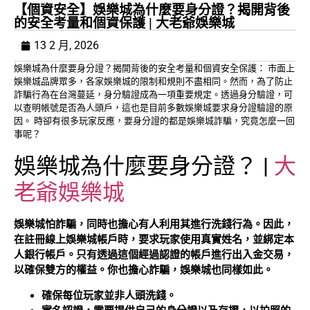
【個資安全】娛樂城為什麼要身分證？揭開背後
的安全考量和個資保護 | 大老爺娛樂城
13 2 月, 2026
娛樂城為什麼要身分證？揭開背後的安全考量和個資安全保護： 市面上
娛樂城品牌眾多，各家娛樂城的限制和規則不盡相同。然而，為了防止
詐騙行為在台灣蔓延，身分驗證成為一項重要規定。透過身分驗證，可
以查明帳號是否為人頭戶，這也是目前多數娛樂城要求身分證驗證的原
因。 時卻有很多玩家反應，要身分證的都是娛樂城詐騙，究竟怎麼一回
事呢？
娛樂城為什麼要身分證？ |
大
老爺娛樂城
娛樂城怕詐騙，同時也擔心有人利用其進行洗錢行為。因此，
在註冊線上娛樂城帳戶時，要求玩家使用真實姓名，並綁定本
人銀行帳戶。只有透過這個經過認證的帳戶進行出入金交易，
以確保雙方的權益。你也擔心詐騙，娛樂城也同樣如此。
確保每位玩家並非人頭洗錢。