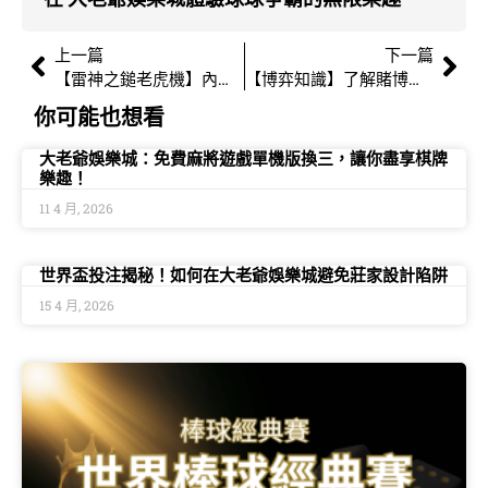
上一篇
下一篇
【雷神之鎚老虎機】內容介紹｜RSG電子｜熱門遊戲排行 | 大老爺娛樂城
【博弈知識】了解賭博網站的合法性、法律問題及線上賭博App的優勢與風險 | 大老爺娛樂城
你可能也想看
大老爺娛樂城：免費麻將遊戲單機版換三，讓你盡享棋牌
樂趣！
11 4 月, 2026
世界盃投注揭秘！如何在大老爺娛樂城避免莊家設計陷阱
15 4 月, 2026