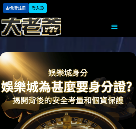
免費註冊
登入