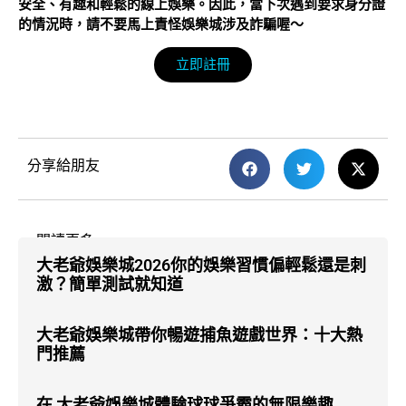
安全、有趣和輕鬆的線上娛樂。因此，當下次遇到要求身分證
的情況時，請不要馬上責怪娛樂城涉及詐騙喔～
立即註冊
分享給朋友
閱讀更多
大老爺娛樂城2026你的娛樂習慣偏輕鬆還是刺
激？簡單測試就知道
大老爺娛樂城帶你暢遊捕魚遊戲世界：十大熱
門推薦
在 大老爺娛樂城體驗球球爭霸的無限樂趣