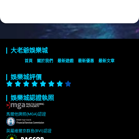
大老爺娛樂城 了解更多
大老爺娛樂城
首頁
關於我們
最新遊戲
最新優惠
最新文章
娛樂城評價
娛樂城認證執照
馬爾他牌照(MGA)認證
英屬維爾京群島(BVI)認證