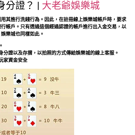
分證？ |
大老爺娛樂城
利用其進行洗錢行為。因此，在註冊線上娛樂城帳戶時，要求
銀行帳戶。只有透過這個經過認證的帳戶進行出入金交易，以
，娛樂城也同樣如此。
。
身分證以及存摺，以拍照的方式傳給娛樂城的線上客服。
玩家資金安全