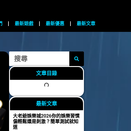
們
最新遊戲
最新優惠
最新文章
文章目錄
最新文章
大老爺娛樂城2026你的娛樂習慣
偏輕鬆還是刺激？簡單測試就知
道