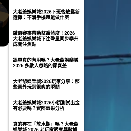
大老爺娛樂城2026下班後放鬆新
選擇：不滑手機還能做什麼
體育賽事帶動整體熱度！2026
大老爺娛樂城下注聲量同步攀升
成關注焦點
跟單真的有用嗎？大老爺娛樂城
2026 多數人忽略的節奏差
大老爺娛樂城2026玩家分享：那
些意外玩到很爽的瞬間
大老爺娛樂城2026小額測試出金
有必要嗎？實際效果分析
真的存在「放水期」嗎？大老爺
娛樂城 2026 老玩家觀察與數據