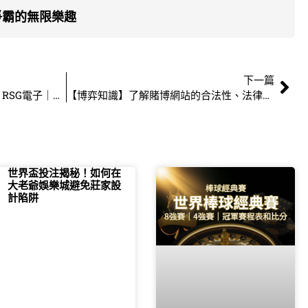
爭霸的無限樂趣
下一篇
【雷神之鎚老虎機】內容介紹｜RSG電子｜熱門遊戲排行 | 大老爺娛樂城
【博弈知識】了解賭博網站的合法性、法律問題及線上賭博App的優勢與風險 | 大老爺娛樂城
世界盃投注揭秘！如何在
大老爺娛樂城避免莊家設
計陷阱