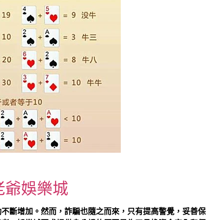
老爺娛樂城
動不斷增加。然而，詐騙也隨之而來，只有提高警覺，妥善保