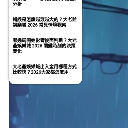
分析
錯誤是怎麼越滾越大的？大老爺
娛樂城 2026 常見情境觀察
哪幾局開始影響後面判斷？大老
爺娛樂城 2026 關鍵時刻的決策
變化
大老爺娛樂城出入金用哪種方式
比較快？2026大家都怎麼用