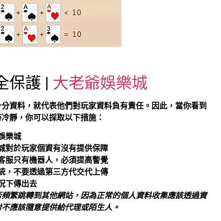
保護 |
大老爺娛樂城
身分資料，就代表他們對玩家資料負有責任。因此，當你看到
持冷靜，你可以採取以下措施：
娛樂城
城對於玩家個資有沒有提供保障
客服只有機器人，必須提高警覺
統，不要透過第三方代交代上傳
況下傳出去
否頻繁跳轉到其他網站，因為正常的個人資料收集應該透過資
對不應該隨意提供給代理或陌生人。