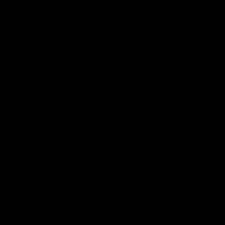
更好，因為它擁有更好的安全措施、更先進的技術和更好
的客戶服務。