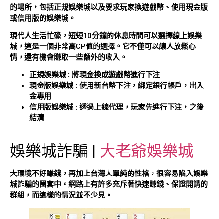
的場所，包括正規娛樂城以及要求玩家換遊戲幣、使用現金版
或信用版的娛樂城。
現代人生活忙碌，短短10分鐘的休息時間可以選擇線上娛樂
城，這是一個非常高CP值的選擇。它不僅可以讓人放鬆心
情，還有機會賺取一些額外的收入。
正規娛樂城 : 將現金換成遊戲幣進行下注
現金版娛樂城 : 使用新台幣下注，綁定銀行帳戶，出入
金專用
信用版娛樂城 : 透過上線代理，玩家先進行下注，之後
結清
娛樂城詐騙 |
大老爺娛樂城
大環境不好賺錢，再加上台灣人單純的性格，很容易陷入娛樂
城詐騙的圈套中。網路上有許多充斥著快速賺錢、保證開講的
群組，而這樣的情況並不少見。