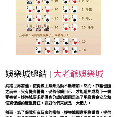
娛樂城總結 |
大老爺娛樂城
網路世界發達，使得線上娛樂活動不斷增加。然而，詐騙也隨
之而來，只有提高警覺，妥善保護自己，才能避免成為下一個
受害者。娛樂城要求提供身分證的原因是為了承擔資金安全和
個資保護的雙重責任，這對他們來說是一大壓力。
然而，為了保障所有玩家的權益，娛樂城願意承擔重責，提供